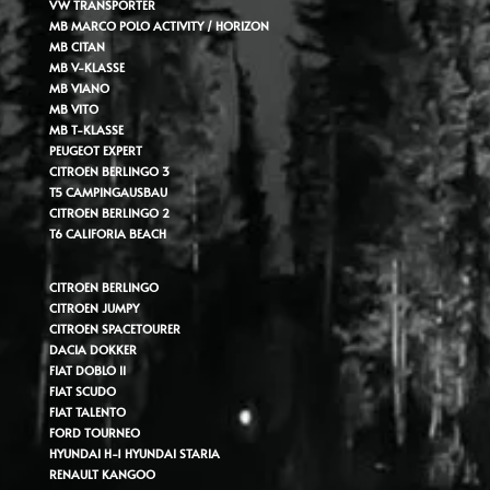
VW TRANSPORTER
MB MARCO POLO ACTIVITY / HORIZON
MB CITAN
MB V-KLASSE
MB VIANO
MB VITO
MB T-KLASSE
PEUGEOT EXPERT
CITROEN BERLINGO 3
T5 CAMPINGAUSBAU
CITROEN BERLINGO 2
T6 CALIFORIA BEACH
CITROEN BERLINGO
CITROEN JUMPY
CITROEN SPACETOURER
DACIA DOKKER
FIAT DOBLO II
FIAT SCUDO
FIAT TALENTO
FORD TOURNEO
HYUNDAI H-1
HYUNDAI STARIA
RENAULT KANGOO