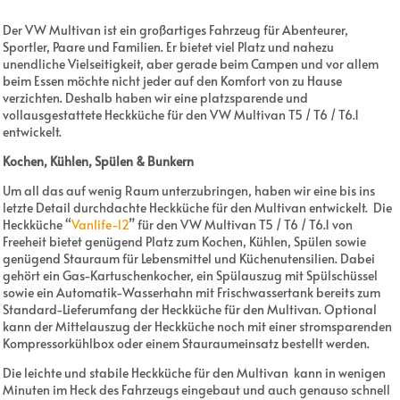
Der VW Multivan ist ein großartiges Fahrzeug für Abenteurer,
Sportler, Paare und Familien. Er bietet viel Platz und nahezu
unendliche Vielseitigkeit, aber gerade beim Campen und vor allem
beim Essen möchte nicht jeder auf den Komfort von zu Hause
verzichten. Deshalb haben wir eine platzsparende und
vollausgestattete Heckküche für den VW Multivan T5 / T6 / T6.1
entwickelt.
Kochen, Kühlen, Spülen & Bunkern
Um all das auf wenig Raum unterzubringen, haben wir eine bis ins
letzte Detail durchdachte Heckküche für den Multivan entwickelt.
Die
Heckküche “
Vanlife-l2
” für den VW Multivan T5 / T6 / T6.1 von
Freeheit bietet genügend Platz zum Kochen, Kühlen, Spülen sowie
genügend Stauraum für Lebensmittel und Küchenutensilien. Dabei
gehört ein Gas-Kartuschenkocher, ein Spülauszug mit Spülschüssel
sowie ein Automatik-Wasserhahn mit Frischwassertank bereits zum
Standard-Lieferumfang der Heckküche für den Multivan. Optional
kann der Mittelauszug der Heckküche noch mit einer stromsparenden
Kompressorkühlbox oder einem Stauraumeinsatz bestellt werden.
Die leichte und stabile Heckküche für den Multivan
kann in wenigen
Minuten im Heck des Fahrzeugs eingebaut und auch genauso schnell