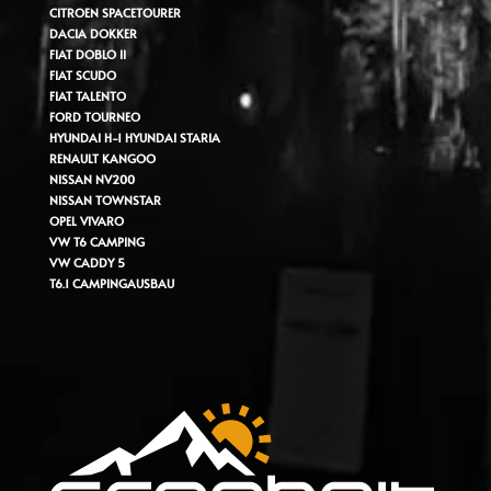
CITROEN SPACETOURER
DACIA DOKKER
FIAT DOBLO II
FIAT SCUDO
FIAT TALENTO
FORD TOURNEO
HYUNDAI H-1
HYUNDAI STARIA
RENAULT KANGOO
NISSAN NV200
NISSAN TOWNSTAR
OPEL VIVARO
VW T6 CAMPING
VW CADDY 5
T6.1 CAMPINGAUSBAU