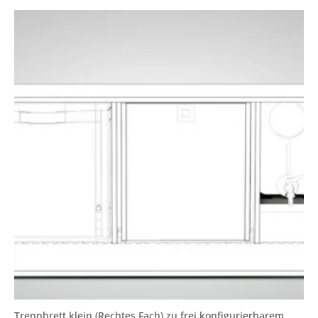
Trennbrett klein (Rechtes Fach) zu frei konfigurierbarem