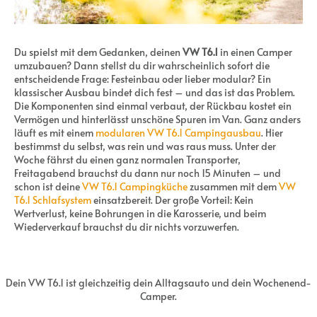
Du spielst mit dem Gedanken, deinen
VW T6.1
in einen Camper
umzubauen? Dann stellst du dir wahrscheinlich sofort die
entscheidende Frage: Festeinbau oder lieber modular? Ein
klassischer Ausbau bindet dich fest – und das ist das Problem.
Die Komponenten sind einmal verbaut, der Rückbau kostet ein
Vermögen und hinterlässt unschöne Spuren im Van. Ganz anders
läuft es mit einem
modularen VW T6.1 Campingausbau
. Hier
bestimmst du selbst, was rein und was raus muss. Unter der
Woche fährst du einen ganz normalen Transporter,
Freitagabend brauchst du dann nur noch 15 Minuten – und
schon ist deine
VW T6.1 Campingküche
zusammen mit dem
VW
T6.1 Schlafsystem
einsatzbereit. Der große Vorteil: Kein
Wertverlust, keine Bohrungen in die Karosserie, und beim
Wiederverkauf brauchst du dir nichts vorzuwerfen.
Dein VW T6.1 ist gleichzeitig dein Alltagsauto und dein Wochenend-
Camper.