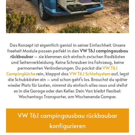
Das Konzept ist eigentlich genial in seiner Einfachheit. Unsere
freeheit Module passen perfekt in den
VW T6.1 campingausbau
rückbaubar
– sie klemmen sich einfach zwischen Radkästen
und Seitenverkleidung. Keine Schrauben ins Fahrzeug, keine
permanenten Veränderungen. Du packst die
VW T6.1
Campingküche
rein, klappst das
VW T6.1 Schlafsystem
auf, legst
die Schubkästen ein – und schon geht’s los. Brauchst du später
wieder Platz für Lasten, nimmst du einfach alles raus und stellst
es in die Garage oder den Keller. Dein Van bleibt flexibel:
Wochentags Transporter, am Wochenende Camper.
VW T6.1 campingausbau rückbaubar
konfigurieren