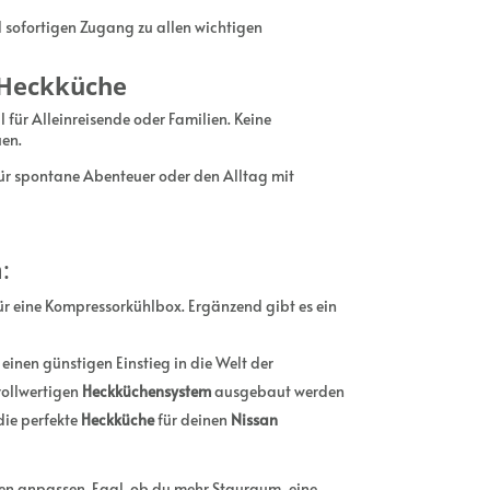
sofortigen Zugang zu allen wichtigen
 Heckküche
 für Alleinreisende oder Familien. Keine
uen.
 für spontane Abenteuer oder den Alltag mit
:
r eine Kompressorkühlbox. Ergänzend gibt es ein
einen günstigen Einstieg in die Welt der
ollwertigen
Heckküchensystem
ausgebaut werden
die perfekte
Heckküche
für deinen
Nissan
en anpassen. Egal, ob du mehr Stauraum, eine