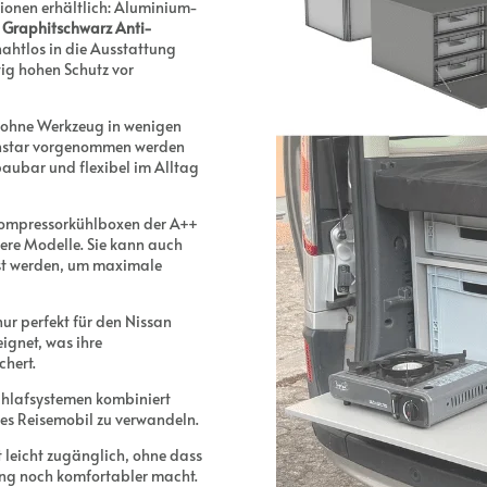
tionen erhältlich: Aluminium-
e
Graphitschwarz Anti-
nahtlos in die Ausstattung
tig hohen Schutz vor
 ohne Werkzeug in wenigen
nstar vorgenommen werden
baubar und flexibel im Alltag
Kompressorkühlboxen der A++
ßere Modelle. Sie kann auch
sst werden, um maximale
nur perfekt für den Nissan
ignet, was ihre
chert.
chlafsystemen kombiniert
ges Reisemobil zu verwandeln.
t leicht zugänglich, ohne dass
ng noch komfortabler macht.