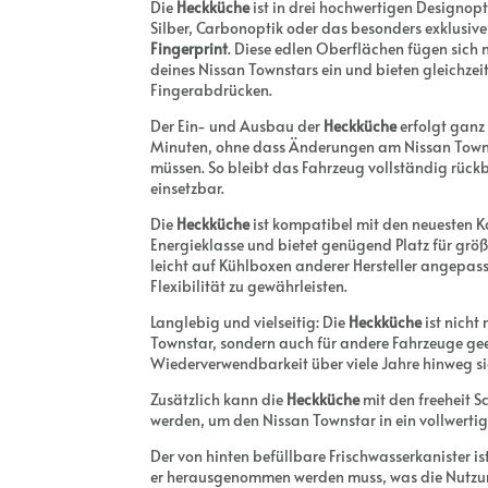
Die
Heckküche
ist in drei hochwertigen Designop
Silber, Carbonoptik oder das besonders exklusiv
Fingerprint
. Diese edlen Oberflächen fügen sich 
deines Nissan Townstars ein und bieten gleichzei
Fingerabdrücken.
Der Ein- und Ausbau der
Heckküche
erfolgt ganz
Minuten, ohne dass Änderungen am Nissan Tow
müssen. So bleibt das Fahrzeug vollständig rück
einsetzbar.
Die
Heckküche
ist kompatibel mit den neuesten 
Energieklasse und bietet genügend Platz für grö
leicht auf Kühlboxen anderer Hersteller angepa
Flexibilität zu gewährleisten.
Langlebig und vielseitig: Die
Heckküche
ist nicht 
Townstar, sondern auch für andere Fahrzeuge gee
Wiederverwendbarkeit über viele Jahre hinweg si
Zusätzlich kann die
Heckküche
mit den freeheit S
werden, um den Nissan Townstar in ein vollwerti
Der von hinten befüllbare Frischwasserkanister is
er herausgenommen werden muss, was die Nutzu