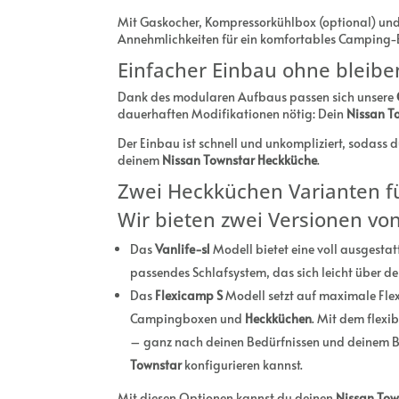
Mit Gaskocher, Kompressorkühlbox (optional) und
Annehmlichkeiten für ein komfortables Camping-E
Einfacher Einbau ohne blei
Dank des modularen Aufbaus passen sich unsere
dauerhaften Modifikationen nötig: Dein
Nissan T
Der Einbau ist schnell und unkompliziert, sodass 
deinem
Nissan Townstar Heckküche
.
Zwei Heckküchen Varianten f
Wir bieten zwei Versionen vo
Das
Vanlife-s1
Modell bietet eine voll ausgestat
passendes Schlafsystem, das sich leicht über d
Das
Flexicamp S
Modell setzt auf maximale Flexi
Campingboxen und
Heckküchen
. Mit dem flexi
– ganz nach deinen Bedürfnissen und deinem Bud
Townstar
konfigurieren kannst.
Mit diesen Optionen kannst du deinen
Nissan Tow