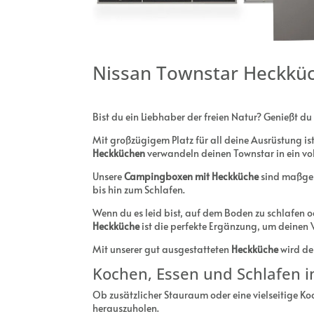
Nissan Townstar Heckkü
Bist du ein Liebhaber der freien Natur? Genießt 
Mit großzügigem Platz für all deine Ausrüstung is
Heckküchen
verwandeln deinen Townstar in ein vol
Unsere
Campingboxen mit Heckküche
sind maßges
bis hin zum Schlafen.
Wenn du es leid bist, auf dem Boden zu schlafen 
Heckküche
ist die perfekte Ergänzung, um deinen
Mit unserer gut ausgestatteten
Heckküche
wird de
Kochen, Essen und Schlafen 
Ob zusätzlicher Stauraum oder eine vielseitige K
herauszuholen.