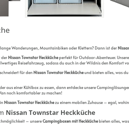
che
du lange Wanderungen, Mountainbiken oder Klettern? Dann ist der
Nissa
t der
Nissan Townstar Heckküche
perfekt für Outdoor-Abenteuer. Unsere 
lwertiges Reisefahrzeug, sodass du auch in der Wildnis den Komfort v
chneidert für den
Nissan Townstar Heckküche
und bieten alles, was du
oder aus einer Kühlbox zu essen, dann entdecke unsere Campinglösunge
 Van noch komfortabler zu machen!
in
Nissan Townstar Heckküche
zu einem mobilen Zuhause – egal, wohin 
im
Nissan Townstar Heckküche
ochmöglichkeit – unsere
Campingboxen mit Heckküche
bieten alles, wa