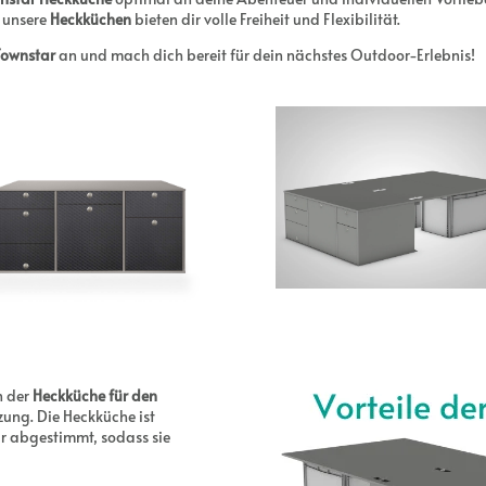
 unsere
Heckküchen
bieten dir volle Freiheit und Flexibilität.
Townstar
an und mach dich bereit für dein nächstes Outdoor-Erlebnis!
n der
Heckküche für den
zung. Die Heckküche ist
ar abgestimmt, sodass sie