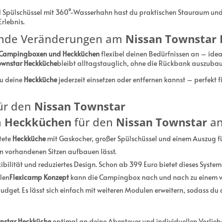
 Spülschüssel mit 360°-Wasserhahn hast du praktischen Stauraum und 
rlebnis.
bende Veränderungen am
Nissan Townstar
Campingboxen und Heckküchen
flexibel deinen Bedürfnissen an – ideal
ownstar Heckküche
bleibt alltagstauglich, ohne die Rückbank auszuba
du deine
Heckküche
jederzeit einsetzen oder entfernen kannst – perfekt
ür den
Nissan Townstar
n
Heckküchen
für den
Nissan Townstar
an
tete
Heckküche
mit Gaskocher, großer Spülschüssel und einem Auszug fü
en vorhandenen Sitzen aufbauen lässt.
bilität und reduziertes Design. Schon ab 399 Euro bietet dieses System 
blen
Flexicamp Konzept
kann die Campingbox nach und nach zu einem v
get. Es lässt sich einfach mit weiteren Modulen erweitern, sodass du 
nstar Heckküche
optimal an deine Abenteuer und individuellen Vorlieb