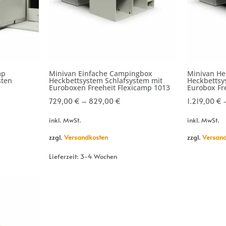
mp
Minivan Einfache Campingbox
Minivan H
ten
Heckbettsystem Schlafsystem mit
Heckbettsy
Euroboxen Freeheit Flexicamp 1013
Eurobox Fr
729,00
€
–
829,00
€
1.219,00
€
inkl. MwSt.
inkl. MwSt.
zzgl.
Versandkosten
zzgl.
Versand
Lieferzeit:
3-4 Wochen