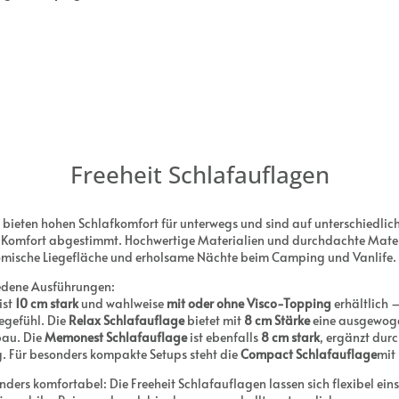
Freeheit Schlafauflagen
bieten hohen Schlafkomfort für unterwegs und sind auf unterschiedli
d Komfort abgestimmt. Hochwertige Materialien und durchdachte Mate
omische Liegefläche und erholsame Nächte beim Camping und Vanlife.
iedene Ausführungen:
ist
10 cm stark
und wahlweise
mit oder ohne Visco-Topping
erhältlich 
egefühl. Die
Relax Schlafauflage
bietet mit
8 cm Stärke
eine ausgewog
bau. Die
Memonest Schlafauflage
ist ebenfalls
8 cm stark
, ergänzt dur
g. Für besonders kompakte Setups steht die
Compact Schlafauflage
mit
ers komfortabel: Die Freeheit Schlafauflagen lassen sich flexibel ein