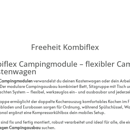
Freeheit Kombiflex
iflex Campingmodule – flexibler C
astenwagen
x Campingmodulen
verwandelst du deinen Kastenwagen oder dein Arbeit
 Der modulare Campingausbau kombiniert Bett, Sitzgruppe mit Tisch u
chten System – flexibel, werkzeuglos ein- und ausbaubar und jederzei
lappe ermöglicht der doppelte Kocherauszug komfortables Kochen im Fre
bladen und Euroboxen sorgen für Ordnung, während Spülschüssel, Wa
ional ergänzt eine Kompressorkühlbox dein mobiles Setup.
ind fix und fertig montiert, robust verarbeitet und ideal für alle, die ei
agen Campingausbau
suchen.