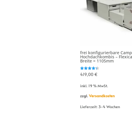
frei konfigurierbare Camp
Hochdachkombis – Flexic
Breite = 1105mm
Bewertet
419,00
€
mit
4.33
von 5
inkl. 19 % MwSt.
zzgl.
Versandkosten
Lieferzeit:
3-4 Wochen