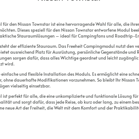
ür den Nissan Townstar ist eine hervorragende Wahl für alle, die ihren 
öchten. Dieses speziell für den Nissan Townstar entworfene Modul beei
aktische Stauraumlösungen – ideal für Campingfans und Roadtrip-En
 steht der effiziente Stauraum. Das Freeheit Campingmodul nutzt den 
etet ausreichend Platz für Ausrüstung, persönliche Gegenstände und Re
gen sorgen dafür, dass alles Wichtige geordnet und leicht zugänglich
t wird.
ie einfache und flexible Installation des Moduls. Es ermöglicht eine sch
r, ohne dauerhafte Modifikationen vorzunehmen. So bleibt Ihr Nissan 
gen vielseitig einsetzbar.
t perfekt für alle, die eine unkomplizierte und funktionale Lösung für 
alität und sorgt dafür, dass jede Reise, ob kurz oder lang, zu einem be
ne neue Art der Freiheit, die Welt mit dem Komfort und der Praktikabili