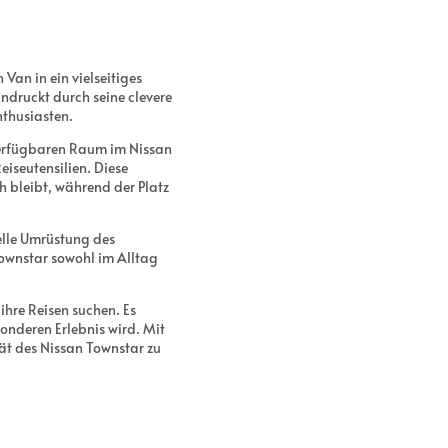
Van in ein vielseitiges
ndruckt durch seine clevere
thusiasten.
verfügbaren Raum im Nissan
iseutensilien. Diese
 bleibt, während der Platz
nelle Umrüstung des
Townstar sowohl im Alltag
ihre Reisen suchen. Es
sonderen Erlebnis wird. Mit
tät des Nissan Townstar zu