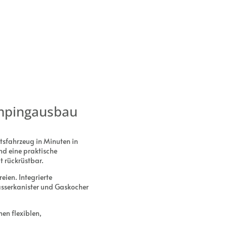
ampingausbau
sfahrzeug in Minuten in
nd eine praktische
t rückrüstbar.
ien. Integrierte
sserkanister und Gaskocher
nen flexiblen,