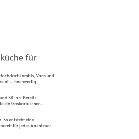
küche für
r Hochdachkombis, Vans und
reint – hochwertig
nd Stil an. Bereits
ie ein Gaskartuschen-
 So entsteht eine
bereit für jedes Abenteuer.