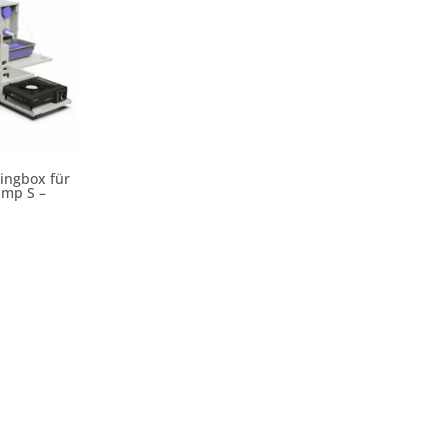
ingbox für
amp S –