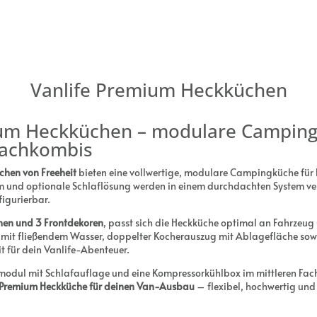
Vanlife Premium Heckküchen
ium Heckküchen – modulare Camping
achkombis
chen von Freeheit
bieten eine vollwertige, modulare Campingküche fü
 und optionale Schlaflösung werden in einem durchdachten System ve
figurierbar.
öhen und 3 Frontdekoren
, passt sich die Heckküche optimal an Fahrzeug u
l mit fließendem Wasser, doppelter Kocherauszug mit Ablagefläche sow
it für dein Vanlife-Abenteuer.
modul mit Schlafauflage und eine Kompressorkühlbox im mittleren Fach.
Premium Heckküche für deinen Van-Ausbau
– flexibel, hochwertig und 