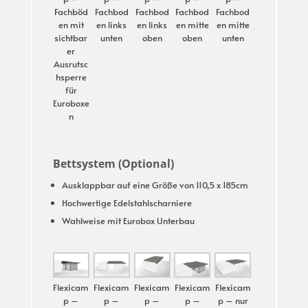
Fachböd
Fachbod
Fachbod
Fachbod
Fachbod
en mit
en links
en links
en mitte
en mitte
sichtbar
unten
oben
oben
unten
er
Ausrutsc
hsperre
für
Euroboxe
n
Bettsystem (Optional)
Ausklappbar auf eine Größe von 110,5 x 185cm
Hochwertige Edelstahlscharniere
Wahlweise mit Eurobox Unterbau
Flexicam
Flexicam
Flexicam
Flexicam
Flexicam
p –
p –
p –
p –
p – nur