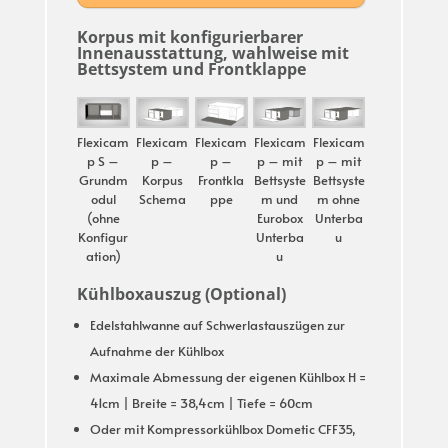
Korpus mit konfigurierbarer
Innenausstattung, wahlweise mit
Bettsystem und Frontklappe
Flexicam
Flexicam
Flexicam
Flexicam
Flexicam
p S –
p –
p –
p – mit
p – mit
Grundm
Korpus
Frontkla
Bettsyste
Bettsyste
odul
Schema
ppe
m und
m ohne
(ohne
Eurobox
Unterba
Konfigur
Unterba
u
ation)
u
Kühlboxauszug (Optional)
Edelstahlwanne auf Schwerlastauszügen zur
Aufnahme der Kühlbox
Maximale Abmessung der eigenen Kühlbox H =
41cm | Breite = 38,4cm | Tiefe = 60cm
Oder mit Kompressorkühlbox Dometic CFF35,