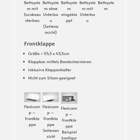
Bettsyste
Bettsyste
Bettsyste
Bettsyste
Bettsyste
m mit
m ohne
m
m mit
m
Euroboxu
Unterba
eingekla
Unterba
nterbau
u
ppt
u
(Seitena
nsicht)
Frontklappe
Größe = 115,5 x 43,5cm
Klappbar mittels Bandscharnieren
inklusive Klappenhalter
Nicht zum Sitzen geeignet
Flexicam
Flexicam
Flexicam
p –
p –
p –
Frontkla
Frontkla
Frontkla
ppe
ppe
ppe
Seitenan
Beispiel
sicht
konfigur