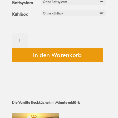
Bettsystem
Kühlbox
Flexicamp
M
frei
konfigurierbare
In den Warenkorb
Campingbox
für
Hochdachkombis
und
Minivans
Menge
Die Vanlife Heckküche in 1 Minute erklärt: