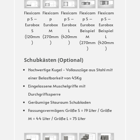
Flexicam
Flexicam
Flexicam
Flexicam
Flexicam
p S –
p
p S –
p S –
p S –
Eurobox
Eurobox
Eurobox
Eurobox
Eurobox
S
M
L
Beispiel
Beispiel
(120mm
(270mm
(420mm
M
L
)
)
)
(270mm
(420mm
)
)
Schubkästen (Optional)
Hochwertige Kugel - Vollauszüge aus Stahl mit
einer Belastbarkeit von 45Kg
Eingelassene Muschelgriffe mit
Durchgriffssperre
Geräumige Stauraum Schubladen
Fassungsvermögen: Größe S = 19 Liter / Größe
M = 44 Liter / Größe L = 75 Liter