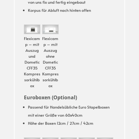
von uns fix und fertig eingebaut
Korpus für Abluft nach hinten offen
Flexicam
Flexicam
p – mit
p – mit
Auszug
Auszug
und
ohne
Dometic
Dometic
CFF35
CFF35
Kompres
Kompres
sorkühlb
sorkühlb
ox
ox
Euroboxen (Optional)
Passend für Handelsübliche Euro Stapelboxen
mit einer Größe von 60x40cm
Höhe der Boxen 12cm / 27cm / 42cm