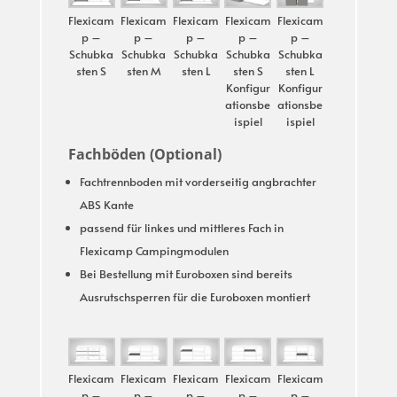
Flexicam
Flexicam
Flexicam
Flexicam
Flexicam
p –
p –
p –
p –
p –
Schubka
Schubka
Schubka
Schubka
Schubka
sten S
sten M
sten L
sten S
sten L
Konfigur
Konfigur
ationsbe
ationsbe
ispiel
ispiel
Fachböden (Optional)
Fachtrennboden mit vorderseitig angbrachter
ABS Kante
passend für linkes und mittleres Fach in
Flexicamp Campingmodulen
Bei Bestellung mit Euroboxen sind bereits
Ausrutschsperren für die Euroboxen montiert
Flexicam
Flexicam
Flexicam
Flexicam
Flexicam
p –
p –
p –
p –
p –