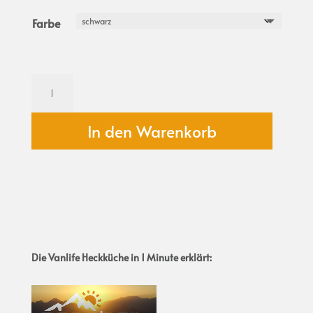
Farbe
Visco-
Schlafauflage
Multiflexboard
Multivan
In den Warenkorb
-
freeheit
memonest
-
185x148x8cm
Menge
Die Vanlife Heckküche in 1 Minute erklärt: