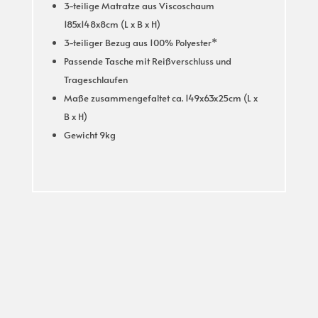
3-teilige Matratze aus Viscoschaum
185x148x8cm (L x B x H)
3-teiliger Bezug aus 100% Polyester*
Passende Tasche mit Reißverschluss und
Trageschlaufen
Maße zusammengefaltet ca. 149x63x25cm (L x
B x H)
Gewicht 9kg