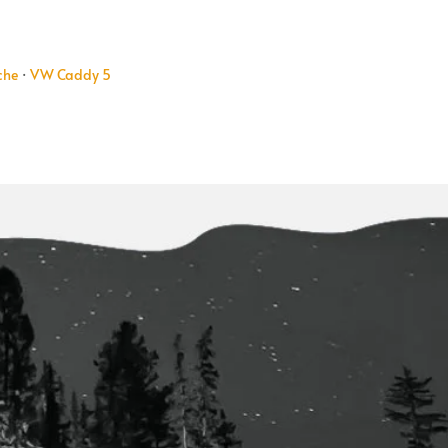
che
·
VW Caddy 5