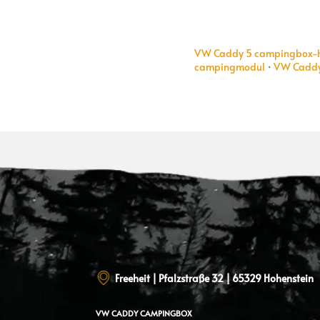
VW Caddy 5 campingbox-
campingmodul
·
VW Caddy
Freeheit | Pfalzstraße 32 | 65329 Hohenstein
VW CADDY
CAMPINGBOX