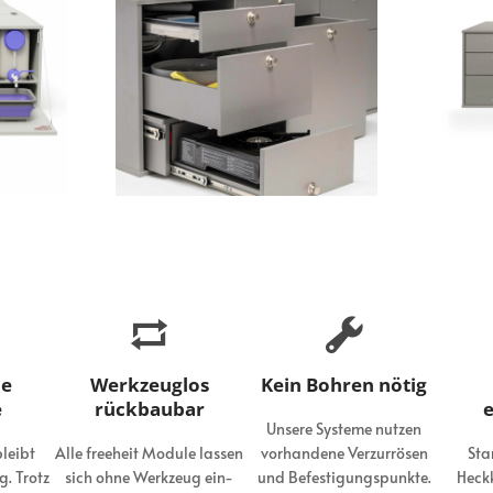
de
Werkzeuglos
Kein Bohren nötig
e
rückbaubar
e
Unsere Systeme nutzen
leibt
Alle freeheit Module lassen
vorhandene Verzurrösen
Sta
. Trotz
sich ohne Werkzeug ein-
und Befestigungspunkte.
Heck