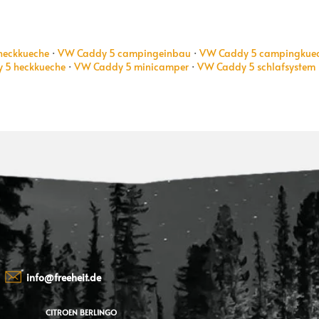
heckkueche
·
VW Caddy 5 campingeinbau
·
VW Caddy 5 campingkue
 5 heckkueche
·
VW Caddy 5 minicamper
·
VW Caddy 5 schlafsystem
info@freeheit.de
CITROEN BERLINGO