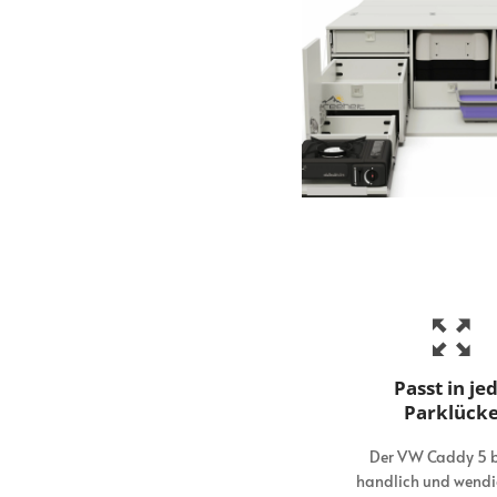
Passt in je
Parklück
Der VW Caddy 5 b
handlich und wendig