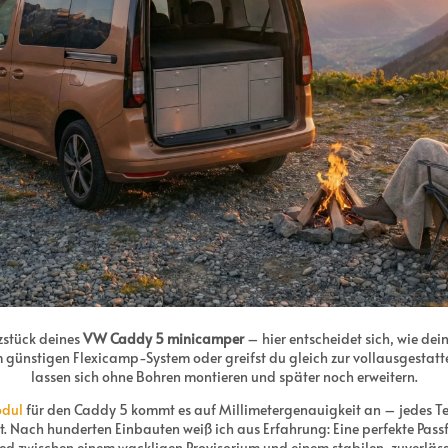
zstück deines
VW Caddy 5 minicamper
– hier entscheidet sich, wie dei
m günstigen Flexicamp-System oder greifst du gleich zur vollausgestatt
lassen sich ohne Bohren montieren und später noch erweitern.
dul
für den Caddy 5 kommt es auf Millimetergenauigkeit an – jedes Teil
 Nach hunderten Einbauten weiß ich aus Erfahrung: Eine perfekte Passfo
ied zwischen einem wackligen Provisorium und einem stabilen, zuverläs