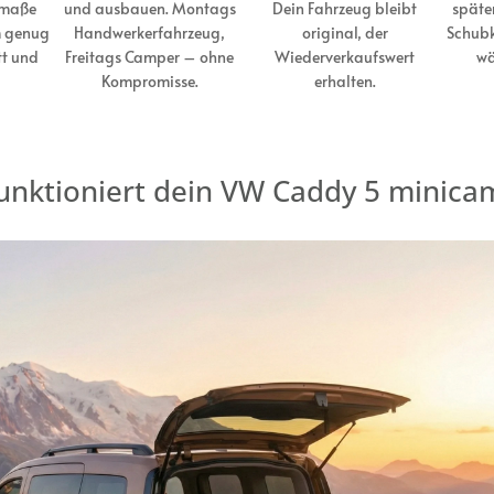
nmaße
und ausbauen. Montags
Dein Fahrzeug bleibt
später
m genug
Handwerkerfahrzeug,
original, der
Schubk
tt und
Freitags Camper – ohne
Wiederverkaufswert
wä
Kompromisse.
erhalten.
funktioniert dein VW Caddy 5 minica