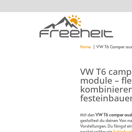
Home
VW T6 Camper au
VW T6 camp
module – fle
kombinieren
festeinbaue
Mit den
VW T6 camper aus
gestaltest du deinen Van n
Vorstellungen. Du fängst ei
packst später ein
Schlafsys