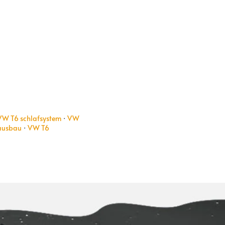
VW T6 schlafsystem
·
VW
ausbau
·
VW T6