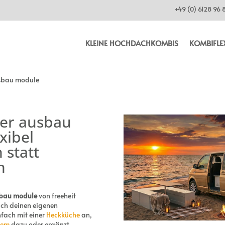
+49 (0) 6128 96 
KLEINE HOCHDACHKOMBIS
KOMBIFLE
sbau module
er ausbau
xibel
 statt
n
bau module
von freeheit
ach deinen eigenen
nfach mit einer
Heckküche
an,
tem
dazu oder ergänzt