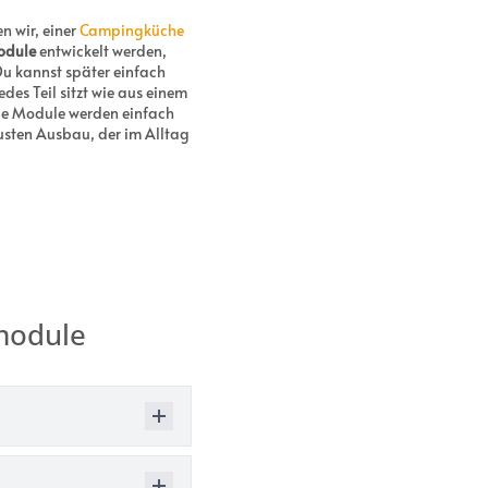
n wir, einer
Campingküche
odule
entwickelt werden,
 Du kannst später einfach
es Teil sitzt wie aus einem
ie Module werden einfach
usten Ausbau, der im Alltag
module