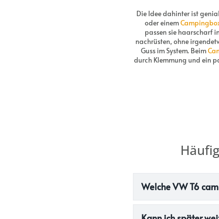
Die Idee dahinter ist geni
oder einem
Campingbo
passen sie haarscharf in
nachrüsten, ohne irgendetw
Guss im System. Beim
Ca
durch Klemmung und ein paa
Häufi
Welche VW T6 campe
Kann ich später we