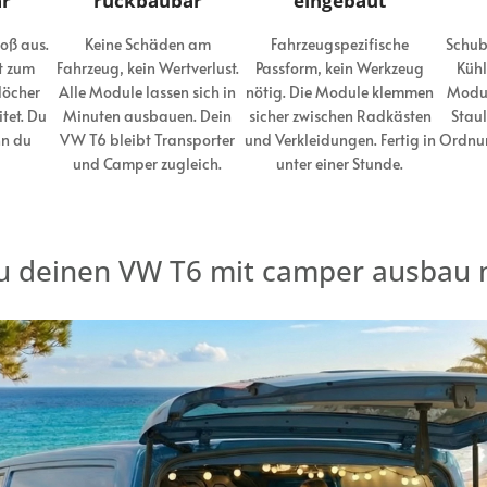
ar
rückbaubar
eingebaut
roß aus.
Keine Schäden am
Fahrzeugspezifische
Schub
t zum
Fahrzeug, kein Wertverlust.
Passform, kein Werkzeug
Kühl
löcher
Alle Module lassen sich in
nötig. Die Module klemmen
Modul
itet. Du
Minuten ausbauen. Dein
sicher zwischen Radkästen
Staul
nn du
VW T6 bleibt Transporter
und Verkleidungen. Fertig in
Ordnun
und Camper zugleich.
unter einer Stunde.
u deinen VW T6 mit camper ausbau