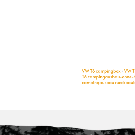
VW T6 campingbox
·
VW T
T6 campingausbau-ohne-
campingausbau rueckbau