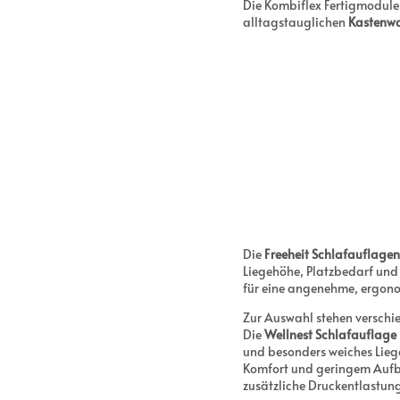
Die Kombiflex Fertigmodule s
alltagstauglichen
Kastenw
Die
Freeheit Schlafauflagen
Liegehöhe, Platzbedarf un
für eine angenehme, ergon
Zur Auswahl stehen versch
Die
Wellnest Schlafauflage
und besonders weiches Lieg
Komfort und geringem Auf
zusätzliche Druckentlastun