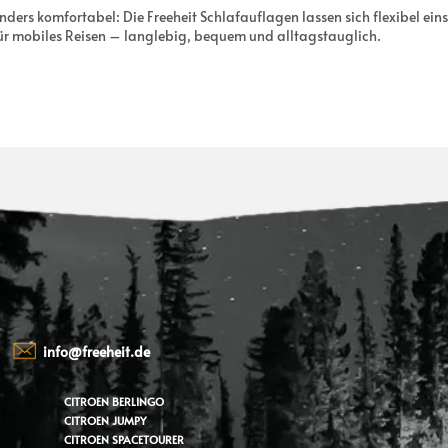
ers komfortabel: Die Freeheit Schlafauflagen lassen sich flexibel ein
ür mobiles Reisen – langlebig, bequem und alltagstauglich.
n
info@freeheit.de
CITROEN BERLINGO
CITROEN JUMPY
CITROEN SPACETOURER