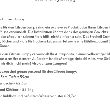
r Citroen Jumpy
für den Citroen Jumpy sind ein so cleveres Produkt, das Ihren Citroen 
nisse verwandelt. Die Installation könnte dank des geringen Gewichts 
 das Modul an seinem Platz hält, nicht einfacher sein. Das Freeheit C
ächer und Platz für trockene Lebensmittel sowie eine Kühlbox, damit S
können.
 den Citroen Jumpy verwandelt Ihr Alltagsauto in einen vollwertigen k
aus dem Heckfenster. Außerdem ist die Montage einfach! Alles, was Sie 
s wirklich nicht mehr! Also auf zum Campen!
oxen sind genau passend für den Citroen Jumpy:
 53cm, Tiefe = 59cm
ierlasche = 62,6cm
 und Kühlbox = 55,5kg
, Kühlbox und befülltem Wasserkanister = 91,7kg