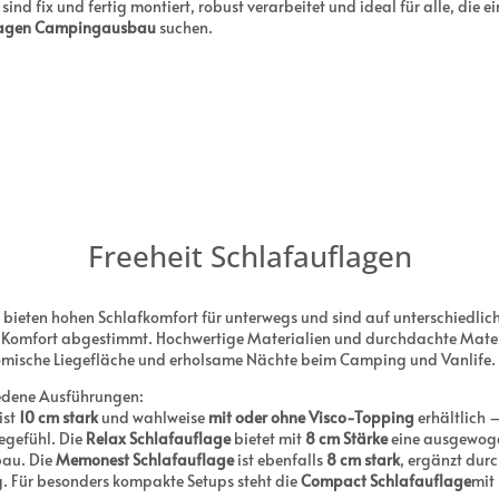
ind fix und fertig montiert, robust verarbeitet und ideal für alle, die ei
agen Campingausbau
suchen.
Freeheit Schlafauflagen
bieten hohen Schlafkomfort für unterwegs und sind auf unterschiedli
d Komfort abgestimmt. Hochwertige Materialien und durchdachte Mate
omische Liegefläche und erholsame Nächte beim Camping und Vanlife.
iedene Ausführungen:
ist
10 cm stark
und wahlweise
mit oder ohne Visco-Topping
erhältlich 
egefühl. Die
Relax Schlafauflage
bietet mit
8 cm Stärke
eine ausgewog
bau. Die
Memonest Schlafauflage
ist ebenfalls
8 cm stark
, ergänzt dur
g. Für besonders kompakte Setups steht die
Compact Schlafauflage
mit