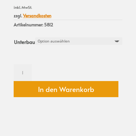
inkl. MwSt.
zzgl.
Versandkosten
Artikelnummer:
5812
Unterbau
Freeheit
Schlafsystem
zu
Vanlife
In den Warenkorb
M2
Heckküche
Menge